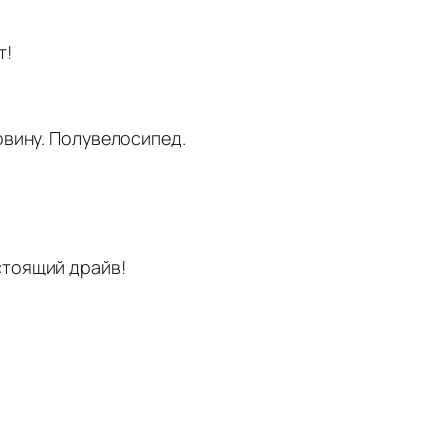
т!
овину. Полувелосипед.
астоящий драйв!