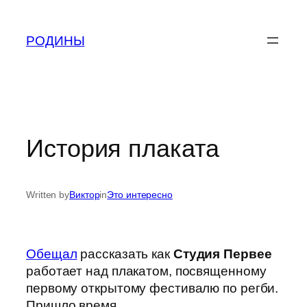
Skip
to
РОДИНЫ
content
История плаката
Written by
Виктор
in
Это интересно
Обещал
рассказать как
Студия Первее
работает над плакатом, посвященному
первому открытому фестивалю по регби.
Пришло время.