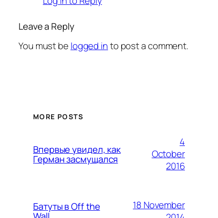
Log in to Reply
Leave a Reply
You must be
logged in
to post a comment.
MORE POSTS
4
Впервые увидел, как
October
Герман засмущался
2016
18 November
Батуты в Off the
Wall
2014