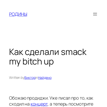
Skip
to
РОДИНЫ
content
Как сделали smack
my bitch up
Written by
Виктор
in
Найдено
Обожаю продиджи. Уже писал про то, как
сходил на
концерт
, а теперь посмотрите