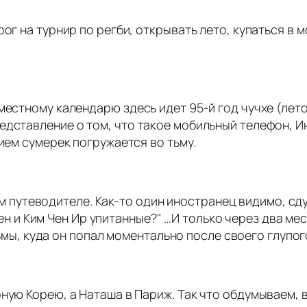
ог на турнир по регби, открывать лето, купаться в 
 местному календарю здесь идет 95-й год чучхе (ле
едставление о том, что такое мобильный телефон, И
нием сумерек погружается во тьму.
м путеводителе. Как-то один иностранец видимо, с
ен и Ким Чен Ир упитанные?" …И только через два м
мы, куда он попал моментально после своего глупог
рную Корею, а Наташа в Париж. Так что обдумываем, 