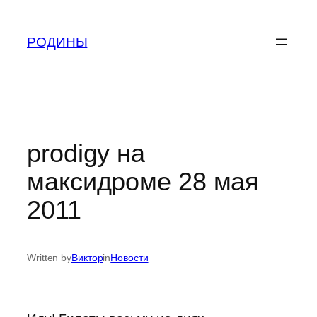
Skip
to
РОДИНЫ
content
prodigy на
максидроме 28 мая
2011
Written by
Виктор
in
Новости