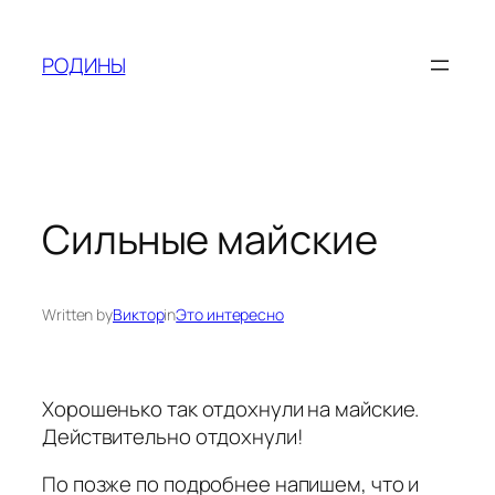
Skip
to
РОДИНЫ
content
Сильные майские
Written by
Виктор
in
Это интересно
Хорошенько так отдохнули на майские.
Действительно отдохнули!
По позже по подробнее напишем, что и