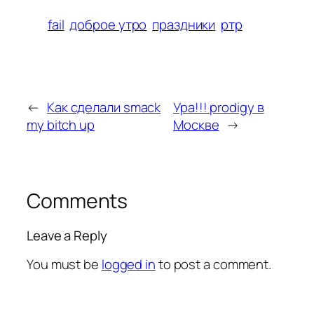
fail
доброе утро
праздники
ртр
←
Как сделали smack
Ура!!! prodigy в
my bitch up
Москве
→
Comments
Leave a Reply
You must be
logged in
to post a comment.