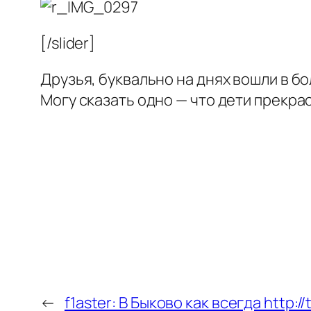
[/slider]
Друзья, буквально на днях вошли в б
Могу сказать одно — что дети прекра
←
f1aster: В Быково как всегда http: