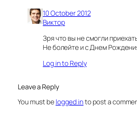
10 October 2012
Виктор
Зря что вы не смогли приехать
Не болейте и с Днем Рождени
Log in to Reply
Leave a Reply
You must be
logged in
to post a commen