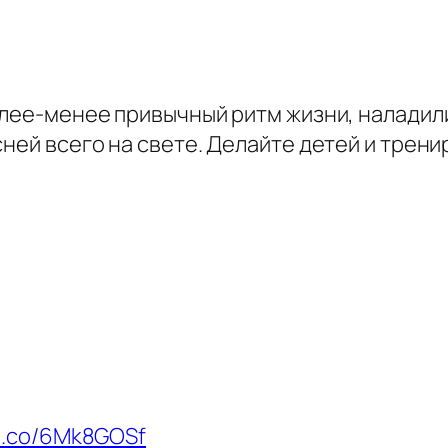
олее-менее привычный ритм жизни, наладили
сней всего на свете. Делайте детей и трен
//t.co/6Mk8GOSf