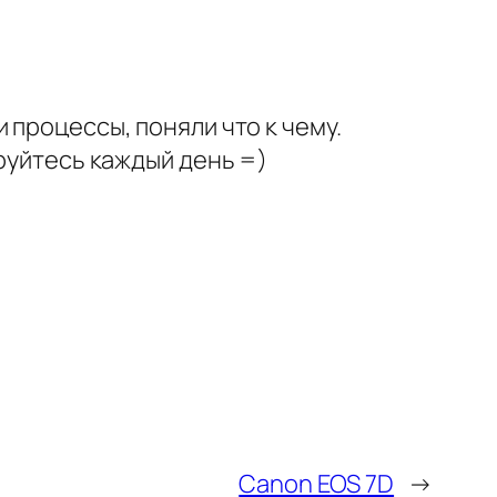
 процессы, поняли что к чему.
ируйтесь каждый день =)
Canon EOS 7D
→