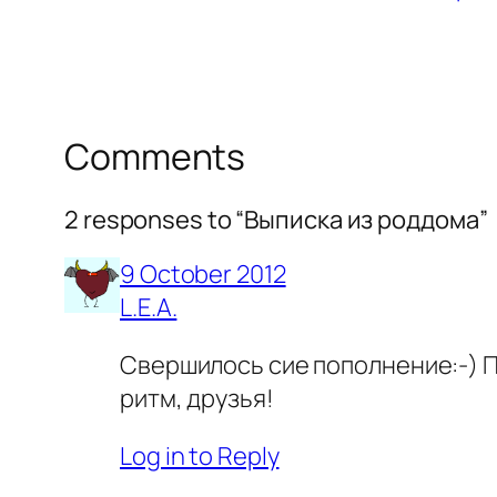
Comments
2 responses to “Выписка из роддома”
9 October 2012
L.E.A.
Свершилось сие пополнение:-) По
ритм, друзья!
Log in to Reply