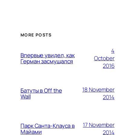
MORE POSTS
4
Впервые увидел, как
October
Герман засмущался
2016
18 November
Батуты в Off the
Wall
2014
17 November
Парк Санта-Клауса в
Майами
2014