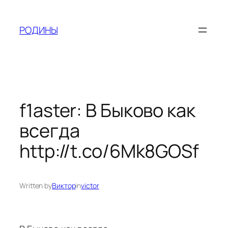
Skip
to
РОДИНЫ
content
f1aster: В Быково как
всегда
http://t.co/6Mk8GOSf
Written by
Виктор
in
victor