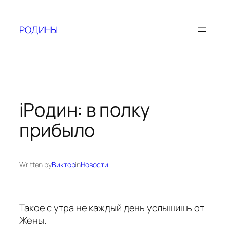
Skip
to
РОДИНЫ
content
iРодин: в полку
прибыло
Written by
Виктор
in
Новости
Такое с утра не каждый день услышишь от
Жены.