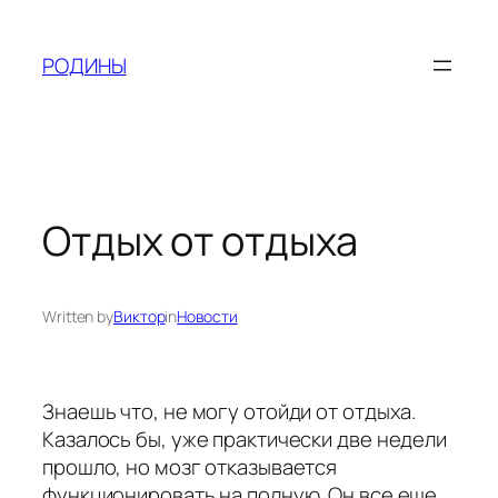
Skip
to
РОДИНЫ
content
Отдых от отдыха
Written by
Виктор
in
Новости
Знаешь что, не могу отойди от отдыха.
Казалось бы, уже практически две недели
прошло, но мозг отказывается
функционировать на полную. Он все еще