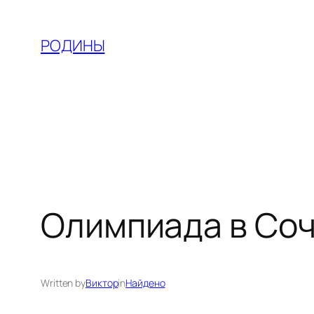
Skip
to
РОДИНЫ
content
Олимпиада в Соч
Written by
Виктор
in
Найдено