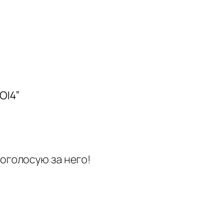
OI4”
оголосую за него!