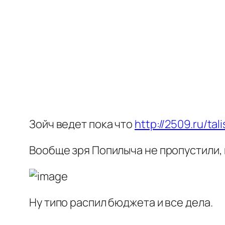
Зойч ведет пока что
http://2509.ru/ta
Вообще зря Попилыча не пропустили, 
Ну типо распил бюджета и все дела.