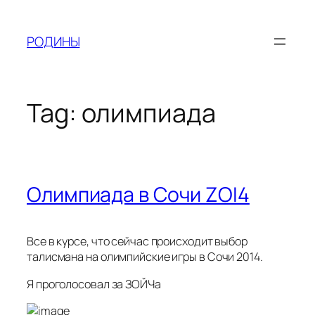
Skip
to
РОДИНЫ
content
Tag:
олимпиада
Олимпиада в Сочи ZOI4
Все в курсе, что сейчас происходит выбор
талисмана на олимпийские игры в Сочи 2014.
Я проголосовал за ЗОЙЧа