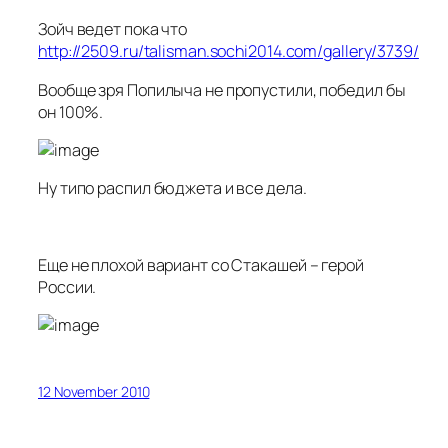
Зойч ведет пока что
http://2509.ru/talisman.sochi2014.com/gallery/3739/
Вообще зря Попилыча не пропустили, победил бы
он 100%.
Ну типо распил бюджета и все дела.
Еще не плохой вариант со Стакашей – герой
России.
12 November 2010