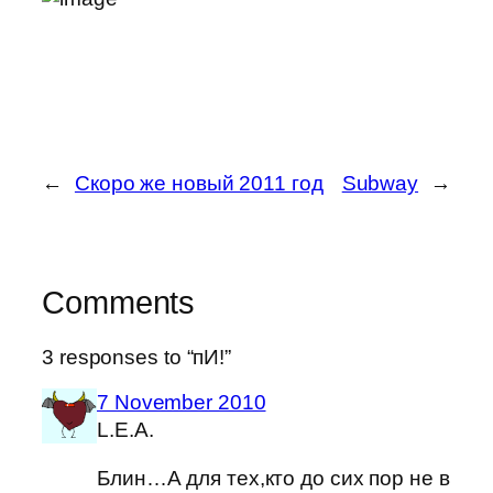
←
Скоро же новый 2011 год
Subway
→
Comments
3 responses to “пИ!”
7 November 2010
L.E.A.
Блин…А для тех,кто до сих пор не в