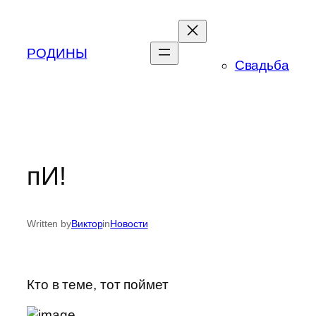
Skip
to
content
РОДИНЫ
Свадьба
пИ!
Written by
Виктор
in
Новости
Кто в теме, тот поймет