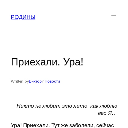
Skip
to
РОДИНЫ
content
Приехали. Ура!
Written by
Виктор
in
Новости
Никто не любит это лето, как люблю
его Я…
Ура! Приехали. Тут же заболели, сейчас