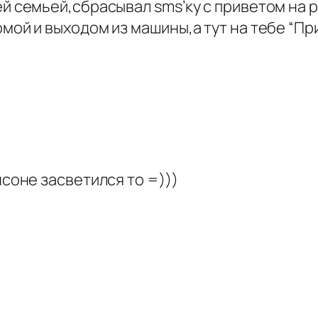
й семьей,сбрасывал sms’ку с приветом на 
ой и выходом из машины,а тут на тебе “Прив
нсоне засветился то =)))