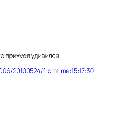
те
прихуел
удивился!
006/20100524/fromtime:15:17:30