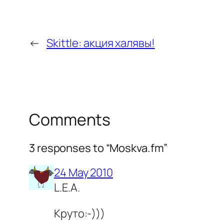
←
Skittle: акция халявы!
Comments
3 responses to “Moskva.fm”
24 May 2010
L.E.A.
Круто:-)))