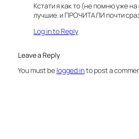
Кстати я как то (не помню уже на
лучшие. и ПРОЧИТАЛИ почти сраз
Log in to Reply
Leave a Reply
You must be
logged in
to post a commen