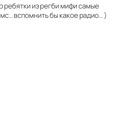
то ребятки из регби мифи самые
смс… вспомнить бы какое радио… )