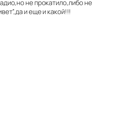
радио,но не прокатило,либо не
ет”,да и еще и какой!!!