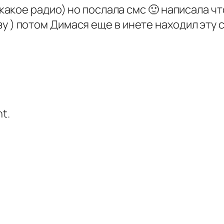
 какое радио) но послала смс 🙂 написала ч
у ) потом Димася еще в инете находил эту 
t.