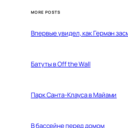
MORE POSTS
Впервые увидел, как Герман за
Батуты в Off the Wall
Парк Санта-Клауса в Майами
В бассейне перед домом