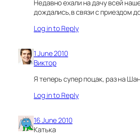
Недавно ехали на дачу всей наше
дождались,в связи с приездом дом
Log in to Reply
1 June 2010
Виктор
Я теперь супер поцак, раз на Ша
Log in to Reply
16 June 2010
Катька