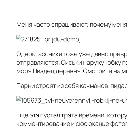
Меня часто спрашивают, почему меня н
Одноклассники тоже уже давно превр
отправляются. Сиськи наружу, юбку по
моря.Пиздец деревня. Смотрите на м
Парни строят из себя качманов-пида
Еще эта пустая трата времени, котор
комментирование и сюсюканье фотогр