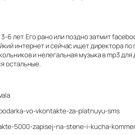
3-6 лет. Его рано или поздно затмит faceboo
йкий интернет и сейчас ищет директора по
кольников и нелегальная музыка в mp3 для 
ся остальные.