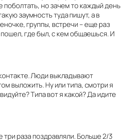
е поболтать, но зачем то каждый день
акую заумность туда пишут, а в
еночке, группы, встречи – еще раз
 пошел, где был, с кем общаешься. И
 контакте. Люди выкладывают
том выложить. Ну или типа, смотри я
авидуйте? Типа вот я какой? Да идите
е три раза поздравляли. Больше 2/3