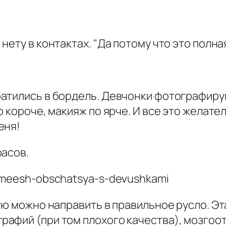
ету в контактах. "Да потому что это полная 
атились в бордель. Девчонки фотографирую
 короче, макияж по ярче. И все это желател
еня!
расов.
ую можно направить в правильное русло. Э
афий (при том плохого качества), мозгоо