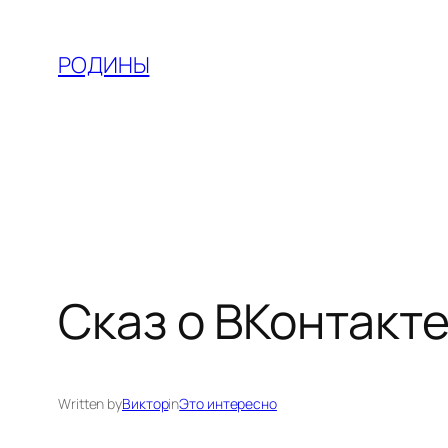
Skip
to
РОДИНЫ
content
Сказ о ВКонтакт
Written by
Виктор
in
Это интересно