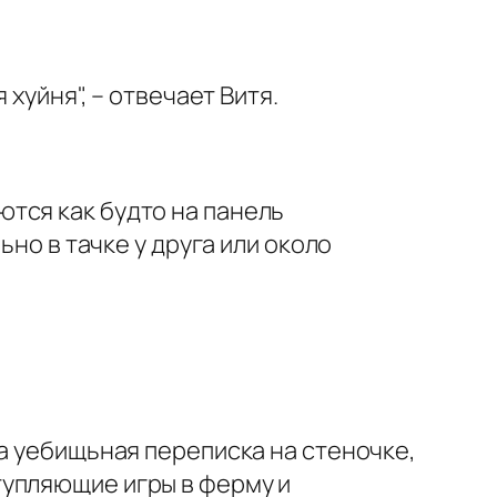
хуйня", – отвечает Витя.
тся как будто на панель
ьно в тачке у друга или около
та уебищьная переписка на стеночке,
тупляющие игры в ферму и