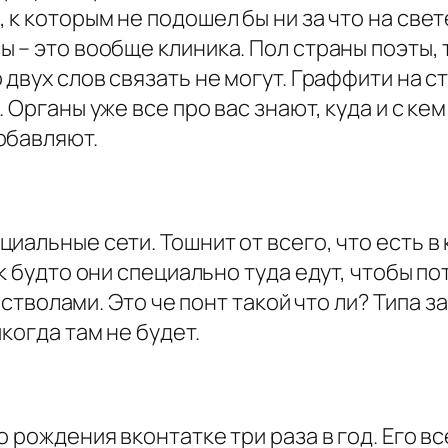
к которым не подошел бы ни за что на свет
– это вообще клиника. Пол страны поэты, т
двух слов связать не могут. Граффити на ст
 Органы уже все про вас знают, куда и с кем
обавляют.
иальные сети. Тошнит от всего, что есть в
к будто они специально туда едут, чтобы по
о стволами. Это че понт такой что ли? Типа з
когда там не будет.
 рождения вконтатке три раза в год. Его вс