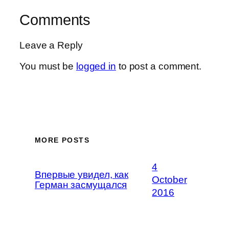
Comments
Leave a Reply
You must be
logged in
to post a comment.
MORE POSTS
4
Впервые увидел, как
October
Герман засмущался
2016