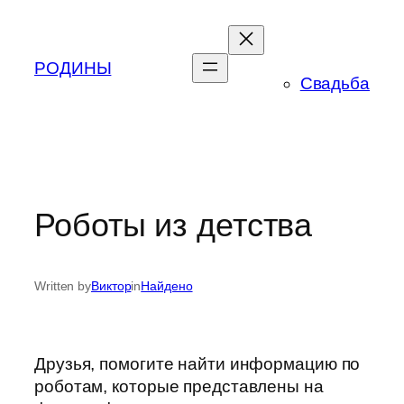
Skip
to
content
РОДИНЫ
Свадьба
Роботы из детства
Written by
Виктор
in
Найдено
Друзья, помогите найти информацию по
роботам, которые представлены на