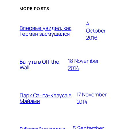
MORE POSTS
4
Впервые увидел, как
October
Герман засмущался
2016
18 November
Батуты в Off the
Wall
2014
17 November
Парк Санта-Клауса в
Майами
2014
5 September
В бассейне перед