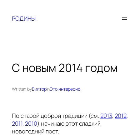
Skip
to
РОДИНЫ
content
С новым 2014 годом
Written by
Виктор
in
Это интересно
По старой доброй традиции (см.
2013
,
2012
,
2011
,
2010
) начинаю этот сладкий
новогодний пост.