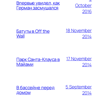
Впервые увидел, как
October
Герман засмущался
2016
18 November
Батуты в Off the
Wall
2014
17 November
Парк Санта-Клауса в
Майами
2014
5 September
В бассейне перед
домом
2014