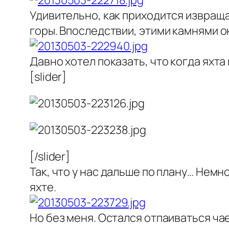
Удивительно, как приходится извраща
горы. Впоследствии, этими камнями 
Давно хотел показать, что когда яхта
[slider]
[/slider]
Так, что у нас дальше по плану… Немн
яхте.
Но без меня. Остался отпаиваться ча