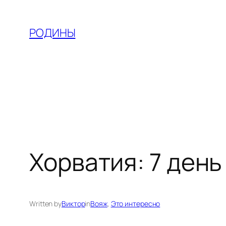
Skip
to
РОДИНЫ
content
Хорватия: 7 день
Written by
Виктор
in
Вояж
, 
Это интересно