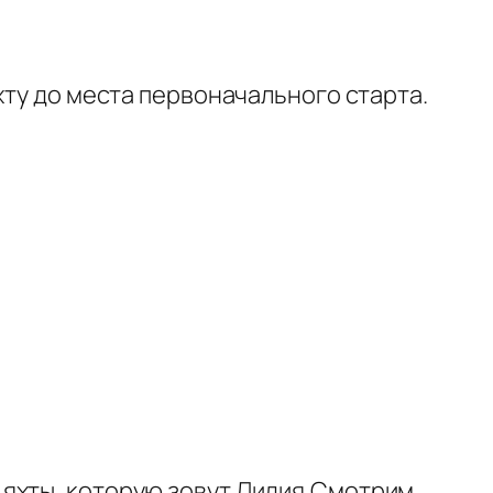
хту до места первоначального старта.
яхты, которую зовут Лидия.Смотрим.