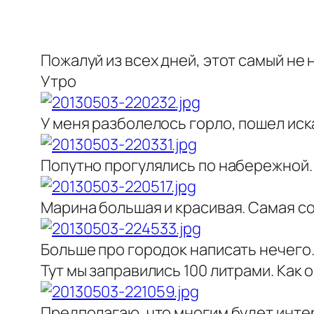
Пожалуй из всех дней, этот самый не
Утро
У меня разболелось горло, пошел иск
Попутно прогулялись по набережной
Марина большая и красивая. Самая со
Больше про городок написать нечего
Тут мы заправились 100 литрами. Как
Предполагаю, что многим будет инте