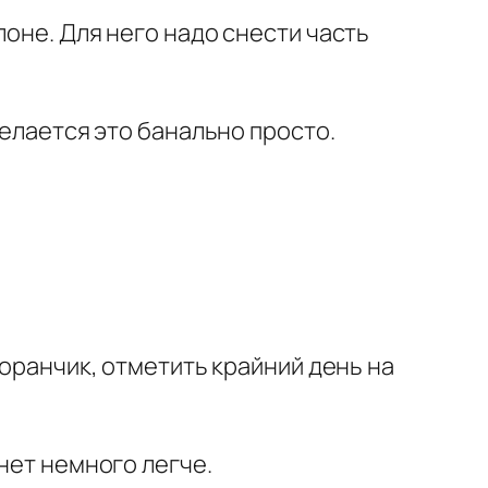
лоне. Для него надо снести часть
Делается это банально просто.
торанчик, отметить крайний день на
нет немного легче.