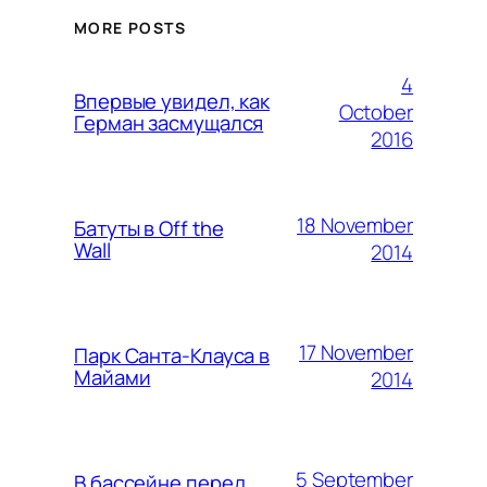
MORE POSTS
4
Впервые увидел, как
October
Герман засмущался
2016
18 November
Батуты в Off the
Wall
2014
17 November
Парк Санта-Клауса в
Майами
2014
5 September
В бассейне перед