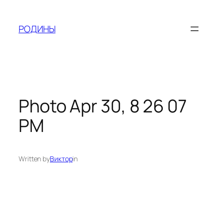
Skip
to
РОДИНЫ
content
Photo Apr 30, 8 26 07
PM
Written by
Виктор
in