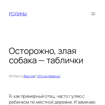
Skip
to
РОДИНЫ
content
Осторожно, злая
собака — таблички
Written by
Виктор
in
Это интересно
Я, как примерный отец, часто гуляю с
ребенком по местной деревне. И замечаю