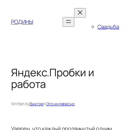
Skip
to
content
РОДИНЫ
Свадьба
Яндекс.Пробки и
работа
Written by
Виктор
in
Это интересно
Уверен, что каждый продвинутый одним