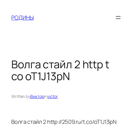
Skip
to
РОДИНЫ
content
Волга стайл 2 http t
co oT1J13pN
Written by
Виктор
in
victor
Волга стайл 2 http://2509.ru/t.co/oT1J13pN