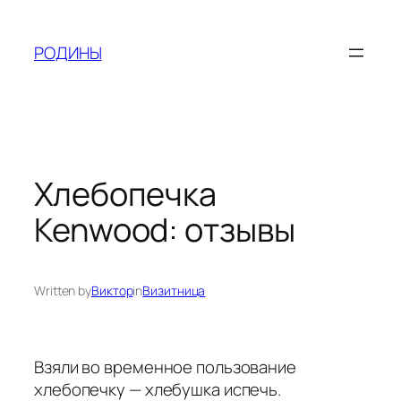
Skip
to
РОДИНЫ
content
Хлебопечка
Kenwood: отзывы
Written by
Виктор
in
Визитница
Взяли во временное пользование
хлебопечку — хлебушка испечь.