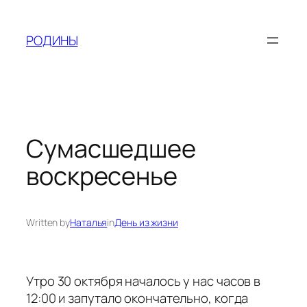
Skip
to
РОДИНЫ
content
Сумасшедшее
воскресенье
Written by
Наталья
in
День из жизни
Утро 30 октября началось у нас часов в
12:00 и запутало окончательно, когда