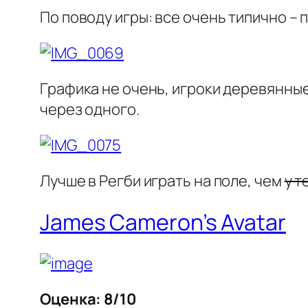
По поводу игры: все очень типично – па
Графика не очень, игроки деревянные
через одного.
Лучше в Регби играть на поле, чем
у т
James Cameron’s Avatar
Оценка: 8/10