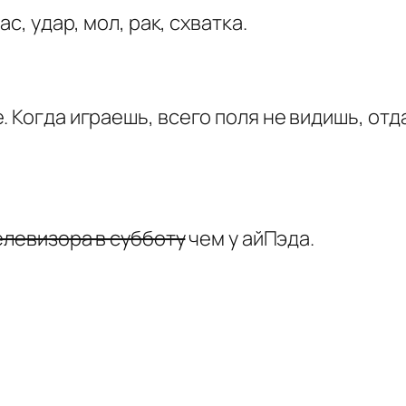
с, удар, мол, рак, схватка.
. Когда играешь, всего поля не видишь, отд
елевизора в субботу
чем у айПэда.