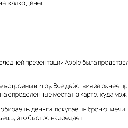
не жалко денег.
следней презентации Apple была представл
 встроены в игру. Все действия за ранее про
ь на определенные места на карте, куда мож
 собираешь деньги, покупаешь броню, мечи,
бьешь, это быстро надоедает.