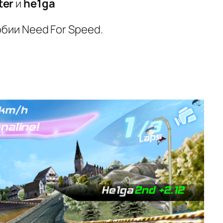
ter
и
he1ga
обии Need For Speed.