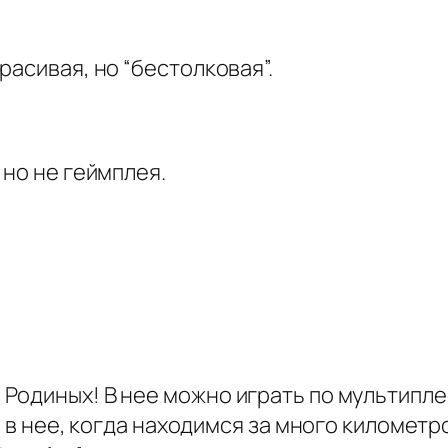
расивая, но “бестолковая”.
 но не геймплея.
одиных! В нее можно играть по мультиплее
м в нее, когда находимся за много километр