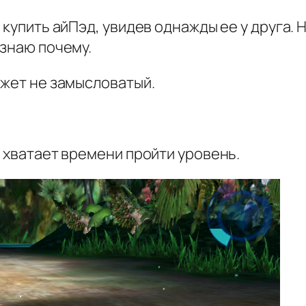
купить айПэд, увидев однажды ее у друга. Н
 знаю почему.
южет не замысловатый.
з хватает времени пройти уровень.