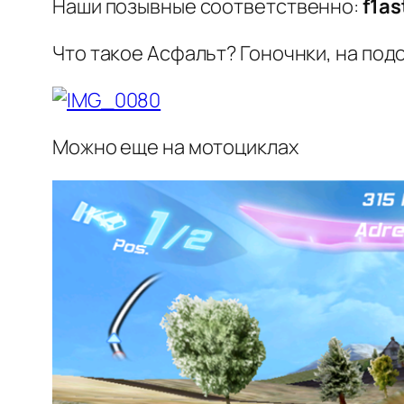
Наши позывные соответственно:
f1as
Что такое Асфальт? Гоночнки, на под
Можно еще на мотоциклах