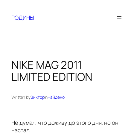
Skip
to
РОДИНЫ
content
NIKE MAG 2011
LIMITED EDITION
Written by
Виктор
in
Найдено
Не думал, что доживу до этого дня, но он
настал.