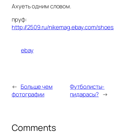
Ахуеть одним словом.
пруф:
http://2509.ru/nikemag.ebay.com/shoes
ebay
←
Больше чем
Футболисты-
фотографии
пидарасы?
→
Comments