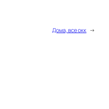
Дома, все окк
→