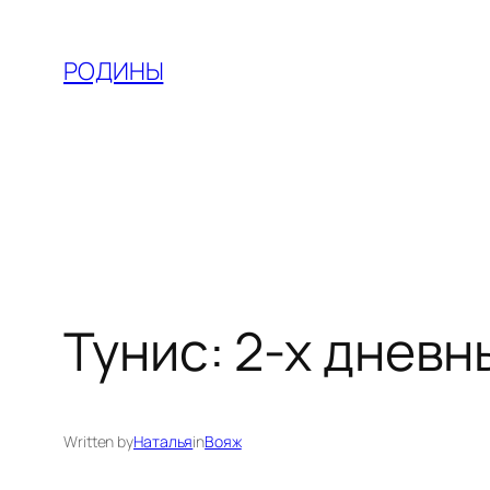
Skip
to
РОДИНЫ
content
Тунис: 2-х дневн
Written by
Наталья
in
Вояж