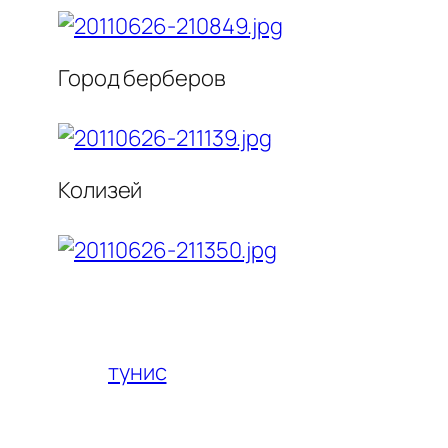
Город берберов
Колизей
тунис