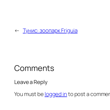
←
Тунис: зоопарк Friguia
Comments
Leave a Reply
You must be
logged in
to post a commen