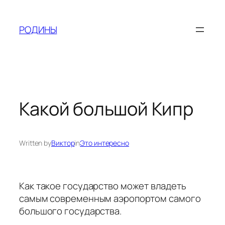
Skip
to
РОДИНЫ
content
Какой большой Кипр
Written by
Виктор
in
Это интересно
Как такое государство может владеть
самым современным аэропортом самого
большого государства.