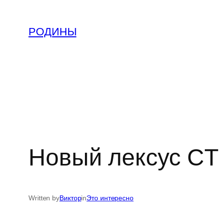
Skip
to
РОДИНЫ
content
Новый лексус CT
Written by
Виктор
in
Это интересно