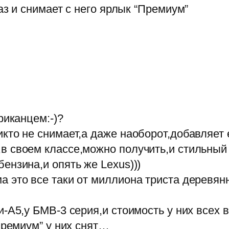
аз и снимает с него ярлык “Премиум”
риканцем:-)?
кто не снимает,а даже наоборот,добавляет е
в своем классе,можно получить,и стильный
ензина,и опять же Lexus)))
 это все таки от миллиона триста деревян
и-А5,у БМВ-3 серия,и стоимость у них всех 
“Премиум” у них снят…