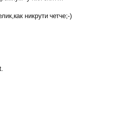
ик,как никрути четче;-)
.