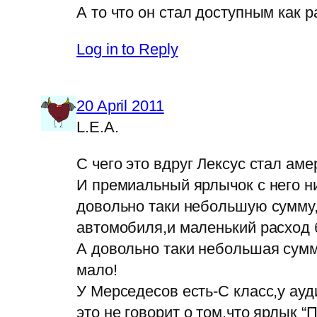
А то что он стал доступным как р
Log in to Reply
20 April 2011
L.E.A.
C чего это вдруг Лексус стал аме
И премиальный ярлычок с него ни
довольно таки небольшую сумму,
автомобиля,и маленький расход б
А довольно таки небольшая сумма
мало!
У Мерседесов есть-С класс,у ауд
это не говорит о том,что ярлык 