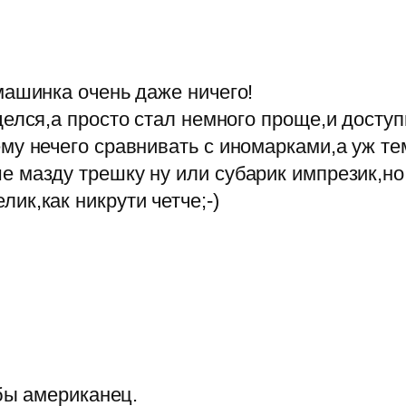
машинка очень даже ничего!
делся,а просто стал немного проще,и досту
ему нечего сравнивать с иномарками,а уж 
е мазду трешку ну или субарик импрезик,но
ик,как никрути четче;-)
 бы американец.