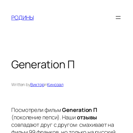
Skip
to
РОДИНЫ
content
Generation П
Written by
Виктор
in
Кинозал
Посмотрели фильм
Generation П
(поколение пепси). Наши
отзывы
совпадают друг с другом: смахивает на
фильм
99 франков
, но только на русский