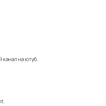
”
й канал на ютуб.
t.