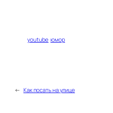
youtube
юмор
←
Как посать на улице