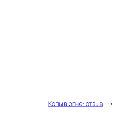
Копы в огне: отзыв
→