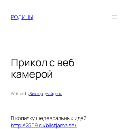
Skip
to
РОДИНЫ
content
Прикол с веб
камерой
Written by
Виктор
in
Найдено
В копилку шедевральных идей
http://2509.ru/blistjarna.se/