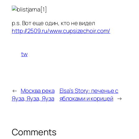
p.s. Вот еще один, кто не видел
http://2509.ru/www.cupsizechoir.com/
tw
←
Москва река
Elsa’s Story: печенье с
Яуза, Яуза, Яуза
яблоками и корицей
→
Comments