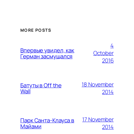
MORE POSTS
4
Впервые увидел, как
October
Герман засмущался
2016
18 November
Батуты в Off the
Wall
2014
17 November
Парк Санта-Клауса в
Майами
2014