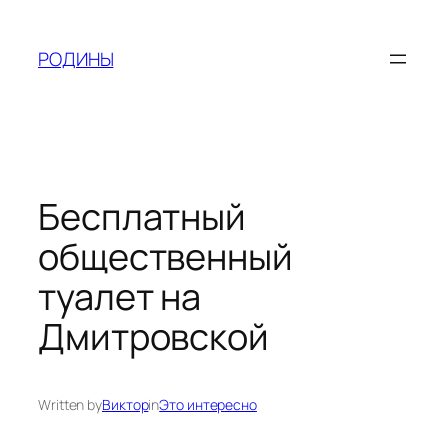
Skip
to
РОДИНЫ
content
Бесплатный
общественный
туалет на
Дмитровской
Written by
Виктор
in
Это интересно