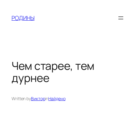
Skip
to
РОДИНЫ
content
Чем старее, тем
дурнее
Written by
Виктор
in
Найдено