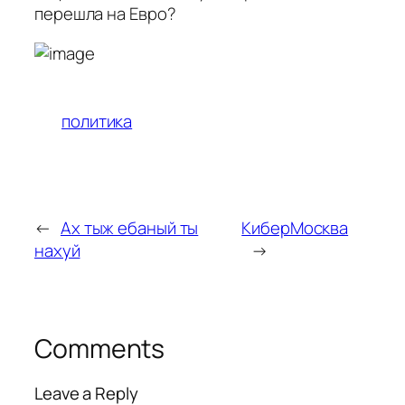
перешла на Евро?
политика
←
Ах тыж ебаный ты
КиберМосква
нахуй
→
Comments
Leave a Reply