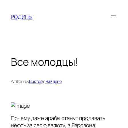
Skip
to
РОДИНЫ
content
Все молодцы!
Written by
Виктор
in
Найдено
Почему даже арабы станут продавать
нефть за свою валюту, а Еврозона