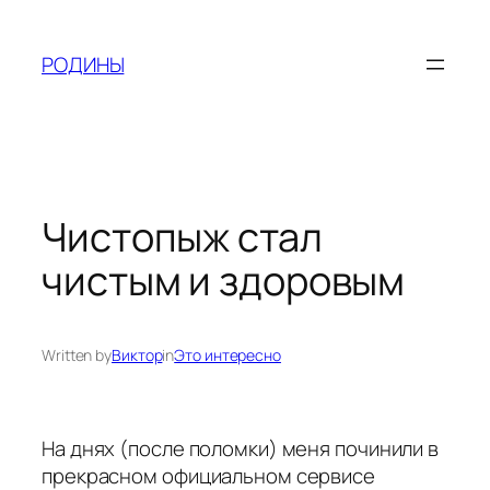
Skip
to
РОДИНЫ
content
Чистопыж стал
чистым и здоровым
Written by
Виктор
in
Это интересно
На днях (после поломки) меня починили в
прекрасном официальном сервисе