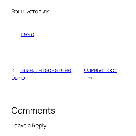
Ваш чистопыж.
пежо
←
Блин, интернета не
Оливье пост
было
→
Comments
Leave a Reply