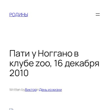
Skip
to
РОДИНЫ
content
Пати у Ноггано в
клубе zoo, 16 декабря
2010
Written by
Виктор
in
День из жизни