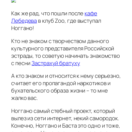
Как же рад, что пошли после
кафе
Лебедева
в клуб Zoo, где выступал
Ноггано!
Кто не знаком с творчеством данного
культурного представителя Российской
эстрады, то советую начинать знакомство
с песни
Застрахуй братуху
А кто знаком и относится к нему серьезно,
считает его пропагандой наркотиков и
бухательского образа жизни – то мне
жалко вас.
Ноггано самый стебный проект, который
вылез из сети интернет, некий самородок.
Конечно, Ноггано и Баста это одно и тоже,