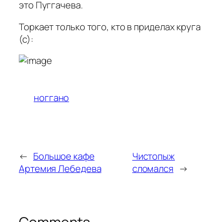
это Пуггачева.
Торкает только того, кто в приделах круга
(с):
ноггано
←
Большое кафе
Чистопыж
Артемия Лебедева
сломался
→