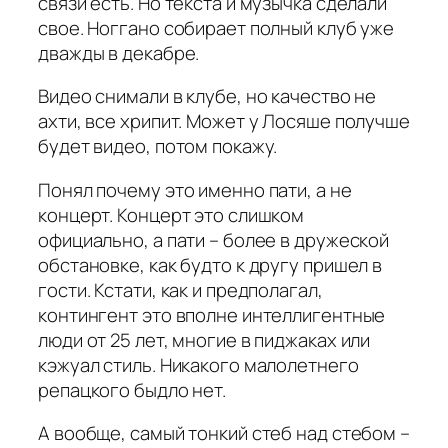
связи есть. Но текста и музычка сделали
свое. Ноггано собирает полный клуб уже
дважды в декабре.
Видео снимали в клубе, но качество не
ахти, все хрипит. Может у Лосяше получше
будет видео, потом покажу.
Понял почему это именно пати, а не
концерт. Концерт это слишком
официально, а пати – более в дружеской
обстановке, как будто к другу пришел в
гости. Кстати, как и предполагал,
контингент это вполне интеллигентные
люди от 25 лет, многие в пиджаках или
кэжуал стиль. Никакого малолетнего
репацкого быдло нет.
А вообще, самый тонкий стеб над стебом –