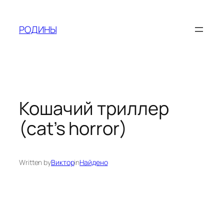
Skip
to
РОДИНЫ
content
Кошачий триллер
(cat’s horror)
Written by
Виктор
in
Найдено