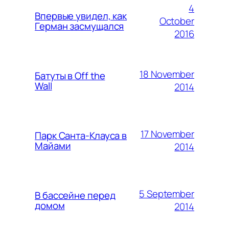
4
Впервые увидел, как
October
Герман засмущался
2016
18 November
Батуты в Off the
Wall
2014
17 November
Парк Санта-Клауса в
Майами
2014
5 September
В бассейне перед
домом
2014