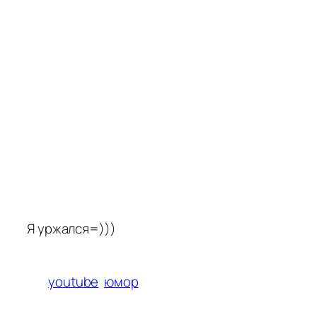
Я уржался=)))
youtube
юмор