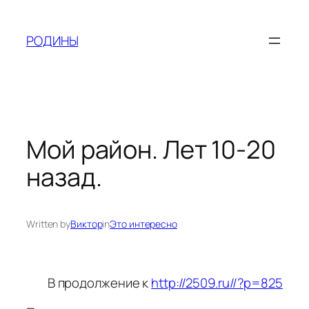
Skip
to
РОДИНЫ
content
Мой район. Лет 10-20
назад.
Written by
Виктор
in
Это интересно
В продолжение к
http://2509.ru//?p=825