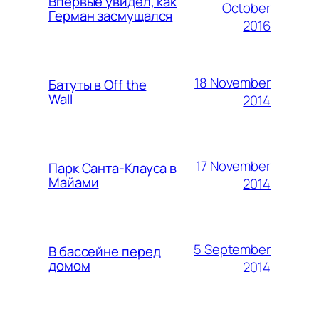
Впервые увидел, как
October
Герман засмущался
2016
18 November
Батуты в Off the
Wall
2014
17 November
Парк Санта-Клауса в
Майами
2014
5 September
В бассейне перед
домом
2014