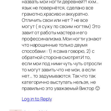
назвать мои ногти деревней?! кхм..
язык не повернётся, сделано все
грамотно,красиво и аккуратно.
Отличить свои или нет ? не все
могут ( я сужу по своим ногтям) Это
завит от работы мастера и его
профессинализма. Мои ногти узнают
что нарощинные только двумя
способами : 1) я сама говорю, 2) с
обратной сторонв смотрят.И то,
если мои под ними чуть чуть отросли
то могут завить что не мои, а если
нет… то задумываются. Так что так
категорично выступать нельзя, не
правильно это уважаемый Виктор 🙂
Log in to Reply