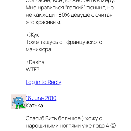
Мне нравиться “легкий” тюнинг, но
не как ходит 80% девушек, считая
это красивым.
>Жук
Тоже тащусь от французского
маникюра.
>Dasha
WTF?
Log in to Reply
16 June 2010
Катька
Спасиб Вить большое ) хожу с
нарощиными ногтями уже года 4 🙂