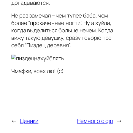
догадываются.
Не раз замечал – чем тупее баба, чем
более “прокаченные ногти”. Ну а хуйли,
когда выделиться больше нечем. Когда
вижу такую девушку, сразу говорю про
себя “Пиздец деревня”.
Чмафки, всех лю! (с)
←
Циники
Немного о qip
→