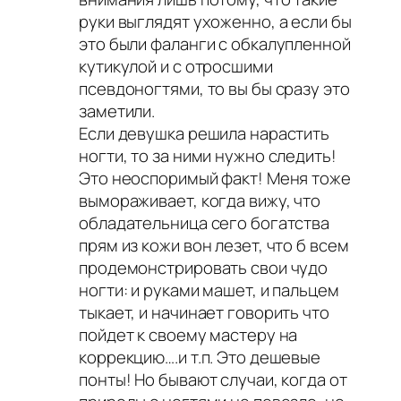
руки выглядят ухоженно, а если бы
это были фаланги с обкалупленной
кутикулой и с отросшими
псевдоногтями, то вы бы сразу это
заметили.
Если девушка решила нарастить
ногти, то за ними нужно следить!
Это неоспоримый факт! Меня тоже
вымораживает, когда вижу, что
обладательница сего богатства
прям из кожи вон лезет, что б всем
продемонстрировать свои чудо
ногти: и руками машет, и пальцем
тыкает, и начинает говорить что
пойдет к своему мастеру на
коррекцию….и т.п. Это дешевые
понты! Но бывают случаи, когда от