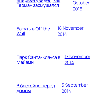
Впервые увидел, как
October
Герман засмущался
2016
18 November
Батуты в Off the
Wall
2014
17 November
Парк Санта-Клауса в
Майами
2014
5 September
В бассейне перед
домом
2014