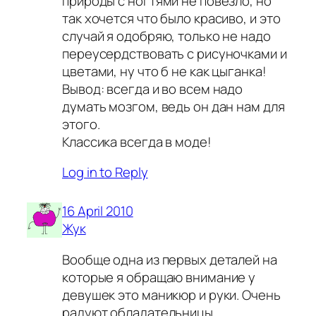
природы с ногтями не повезло, но
так хочется что было красиво, и это
случай я одобряю, только не надо
переусердствовать с рисуночками и
цветами, ну что б не как цыганка!
Вывод: всегда и во всем надо
думать мозгом, ведь он дан нам для
этого.
Классика всегда в моде!
Log in to Reply
16 April 2010
Жук
Вообще одна из первых деталей на
которые я обращаю внимание у
девушек это маникюр и руки. Очень
радуют обладательницы