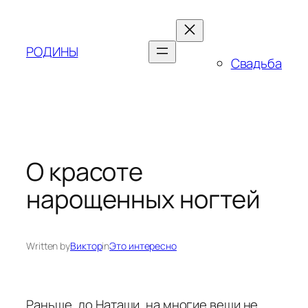
Skip
to
content
РОДИНЫ
Свадьба
О красоте
нарощенных ногтей
Written by
Виктор
in
Это интересно
Раньше, до Наташи, на многие вещи не