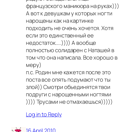
французского маникюра на руках)))
А вот к девушкам у которых ногти
нарощены как на картинке
подходить не очень хочется. Хотя
если это единственный ее
недостаток…..)))) А вообще
полностью солидарен с Наташей в
том что она написала. Все хорошо в
меру)
п.с. Родин мне кажется после это
поста все опять подумают что ты
злой)) Смотри объединятся твои
подруги с нарощенными ногтями
)))) Трусами не отмахаешься)))))
Log in to Reply
16 April 2010