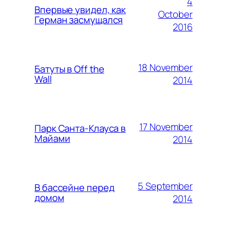
4
Впервые увидел, как
October
Герман засмущался
2016
18 November
Батуты в Off the
Wall
2014
17 November
Парк Санта-Клауса в
Майами
2014
5 September
В бассейне перед
домом
2014