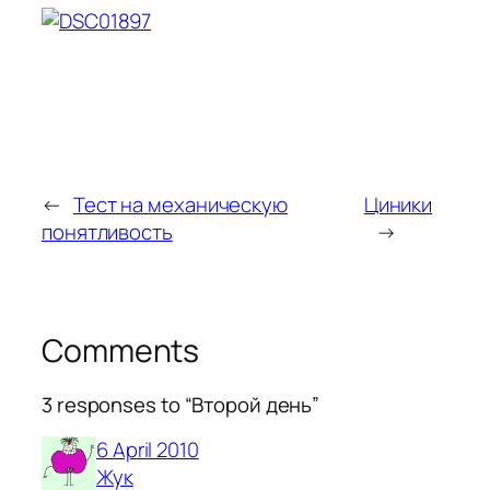
←
Тест на механическую
Циники
понятливость
→
Comments
3 responses to “Второй день”
6 April 2010
Жук