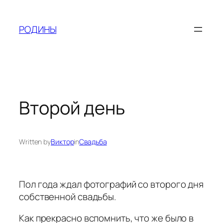
Skip
to
РОДИНЫ
content
Второй день
Written by
Виктор
in
Свадьба
Пол года ждал фотографий со второго дня
собственной свадьбы.
Как прекрасно вспомнить, что же было в