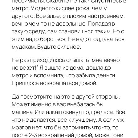
пессимисты. Скажите не так? Спуститесь в
метро. У одного кислее рожа, чем у
другого. Все злые, с плохим настроением,
вечно чем то не довольные. Попадая в
такую среду, сам становишься таким. Но с
этим надо бороться. Не надо поддаваться
мудакам. Будьте сильнее.
Не раз приходилось слышать: мне вечно
не везет!” Я вышла из дома, дошла до
метро и вспомнила, что забыла деньги.
Пришлось возвращаться домой.
Да посмотрите на это с другой стороны.
Может именно в вас вьебалась бы
машина. Или алкаш скинул под рельсы. Все
что не делается, все к лучшему. А если уж
мозгов нет, что бы запомнить что-то, то
после 2-3 возвращений домой, может они