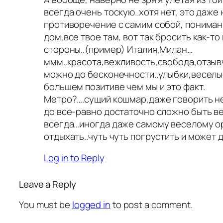
всегда очень тоскую..хотя нет, это даже н
противоречение с самим собой, пониман
дом,все твое там, вот так бросить как-то
стороны..(пример) Италия,Милан…
ммм..красота,вежливость,свобода,отзыв
можно до бесконечности..улыбки,веселые
большем позитиве чем мы и это факт.
Метро?….сущий кошмар,даже говорить н
до все-равно достаточно сложно быть в
всегда…иногда даже самому веселому о
отдыхать..чуть чуть погрустить и может 
Log in to Reply
Leave a Reply
You must be
logged in
to post a comment.