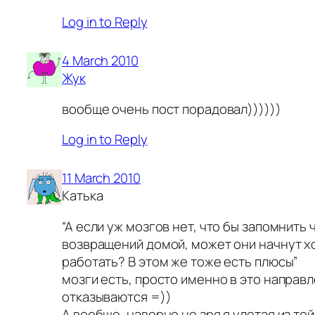
Log in to Reply
4 March 2010
Жук
вообще очень пост порадовал))))))
Log in to Reply
11 March 2010
Катька
“А если уж мозгов нет, что бы запомнить ч
возвращений домой, может они начнут хо
работать? В этом же тоже есть плюсы”
мозги есть, просто именно в это направ
отказываются =))
А вообще, наверно не зря я улетая из той