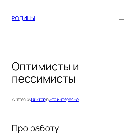
Skip
to
РОДИНЫ
content
Оптимисты и
пессимисты
Written by
Виктор
in
Это интересно
Про работу