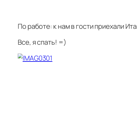
По работе: к нам в гости приехали И
Все, я спать! =)