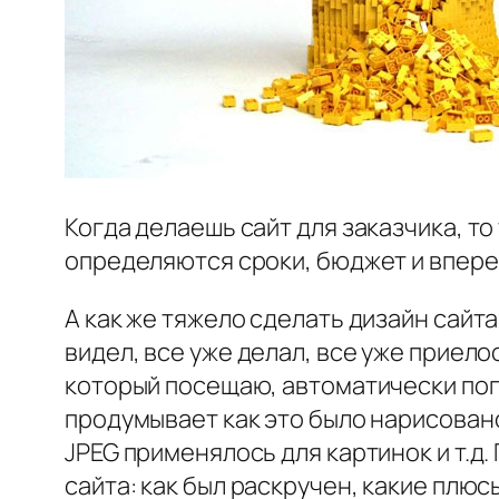
Когда делаешь сайт для заказчика, т
определяются сроки, бюджет и впере
А как же тяжело сделать дизайн сайта
видел, все уже делал, все уже приело
который посещаю, автоматически попа
продумывает как это было нарисовано
JPEG применялось для картинок и т.д
сайта: как был раскручен, какие плюс