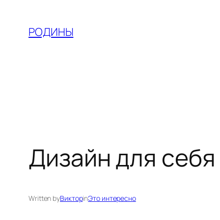
Skip
to
РОДИНЫ
content
Дизайн для себя
Written by
Виктор
in
Это интересно