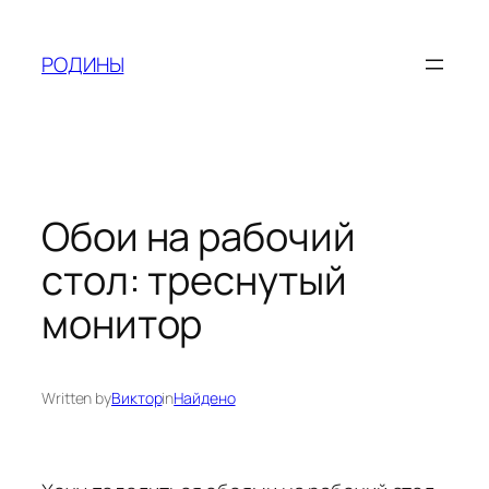
Skip
to
РОДИНЫ
content
Обои на рабочий
стол: треснутый
монитор
Written by
Виктор
in
Найдено