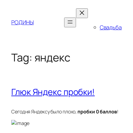
Skip
to
content
РОДИНЫ
Свадьба
Tag:
яндекс
Глюк Яндекс пробки!
Сегодня Яндексу было плохо,
пробки 0 баллов
!