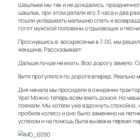
Шашлыка мы так и не дождались, праздничног
шашлык, при этом делали его 3 часа и два раз
пошли укладывать малышню спать и возвращат
гогот мужской половины отдыхающих и песни 
Проснувшись в воскресенье в 7:00, мы решили
женщина. Рассказывает:
Дальше лучше не ехать. Всю дорогу замело. С
Витя прогулялся по дороге вперед. Реально м
Дня начала мы просидели в ожидании трактор
Ура! Можно теперь всем ехать домой. Но маш
поехали. Мы хотели уже вздохнуть спокойно, н
пробила колесо и оно было заменено на летню
успехом и на помощь была вызвана первая па