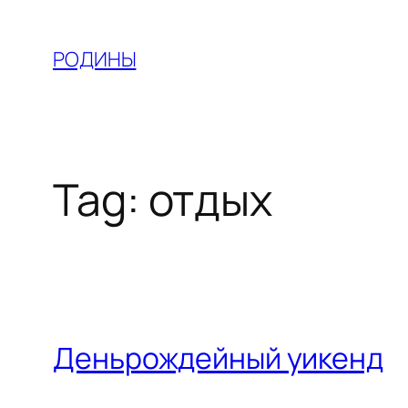
Skip
to
РОДИНЫ
content
Tag:
отдых
Деньрождейный уикенд