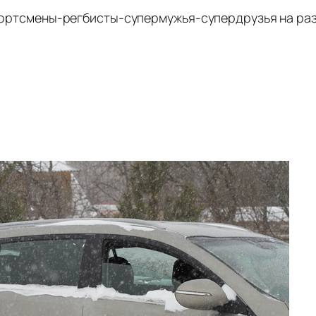
 спортсмены-регбисты-супермужья-супердрузья на ра