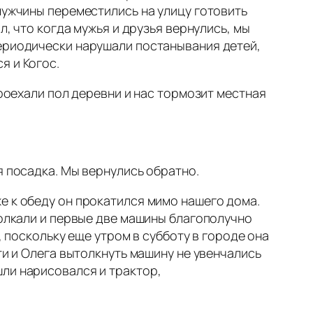
мужчины переместились на улицу готовить
л, что когда мужья и друзья вернулись, мы
периодически нарушали постанывания детей,
я и Когос.
Проехали пол деревни и нас тормозит местная
я посадка. Мы вернулись обратно.
е к обеду он прокатился мимо нашего дома.
толкали и первые две машины благополучно
, поскольку еще утром в субботу в городе она
ти и Олега вытолкнуть машину не увенчались
шли нарисовался и трактор,