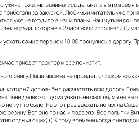
о ужина тоже, мы занимались детьми, а в это время 
а прибегали за закуской. Любимый читатель уже поня
ься уже не входило в наши планы. Наш чуткий сон 
Ленинграда, которые в 2 часа ночи исполняли Димас
 уехать самые первые и 10:00 тронулись в дорогу. 
ейчас приедет трактор и все почистит.
ного снегу. Наша машина не проедет, слишком низка
а, который должен был расчистить всю дорогу. Ближ
ина Вани далеко от дома уехать не смогла, мы ее вы
о не тут то было. На этот раз выехать не могла Саша
ю резину. Вот оно то нас и подвело! Все попытки Ви
ртия отдыхающих))) К тому времени когда они подо