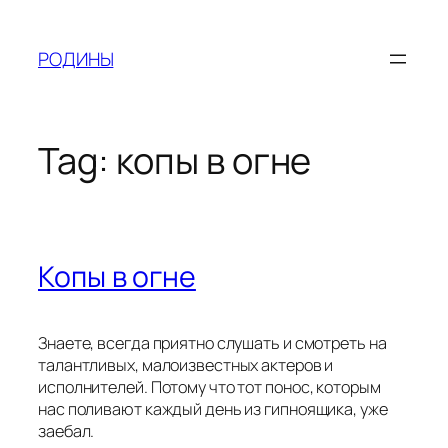
Skip
to
РОДИНЫ
content
Tag:
копы в огне
Копы в огне
Знаете, всегда приятно слушать и смотреть на
талантливых, малоизвестных актеров и
исполнителей. Потому что тот понос, которым
нас поливают каждый день из гипноящика, уже
заебал.